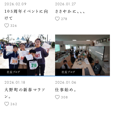
2026.02.09
2026.01.27
105周年イベントに向
ささやかに、、、
けて
278
326
社長ブログ
社長ブログ
2026.01.18
2026.01.06
大野町の新春マラソ
仕事始め。
ン。
308
262