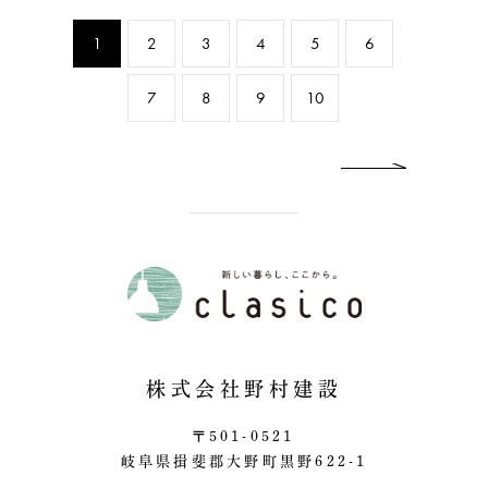
1
2
3
4
5
6
7
8
9
10
ne
株式会社野村建設
〒501-0521
岐阜県揖斐郡大野町黒野622-1