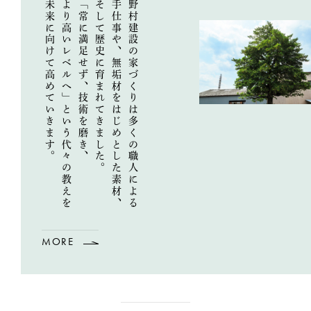
未来に向けて
より高いレベルへ」という
「常に満足せず、技術を磨き、
そして歴史に育まれてきました。
手仕事や、
野村建設の家づくりは
無垢材をはじめとした素材、
高めていきます。
多くの職人による
代々の教えを
MORE