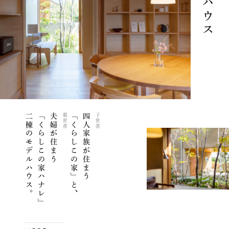
二棟のモデルハウス。
「くらしこの家ハナレ」
親世帯
「くらしこの家」と、
子世帯
四人家族
夫婦
が住まう
が住まう