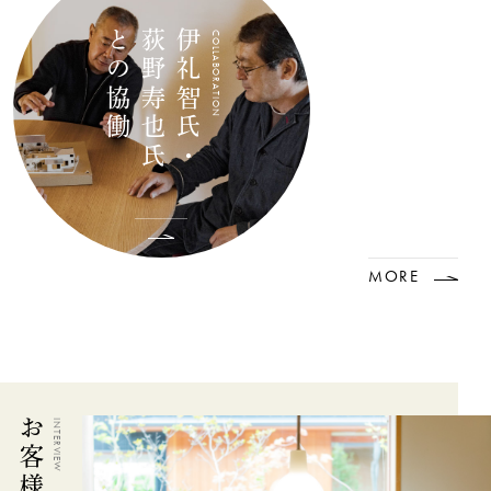
との協働
荻野寿也氏
伊礼智氏・
COLLABORATION
MORE
INTERVIEW