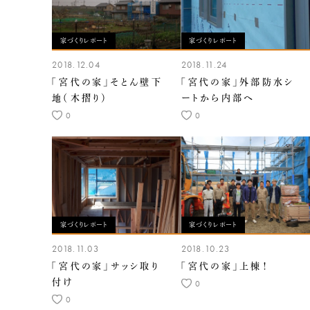
家づくりレポート
家づくりレポート
2018.12.04
2018.11.24
「宮代の家」そとん壁下
「宮代の家」外部防水シ
地（木摺り）
ートから内部へ
0
0
家づくりレポート
家づくりレポート
2018.11.03
2018.10.23
「宮代の家」サッシ取り
「宮代の家」上棟！
付け
0
0