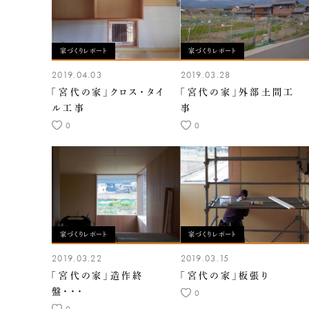
家づくりレポート
家づくりレポート
2019.04.03
2019.03.28
「宮代の家」クロス・タイ
「宮代の家」外部土間工
ル工事
事
0
0
家づくりレポート
家づくりレポート
2019.03.22
2019.03.15
「宮代の家」造作終
「宮代の家」板張り
盤・・・
0
0