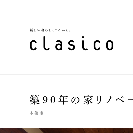
築90年の家リノベ
本巣市