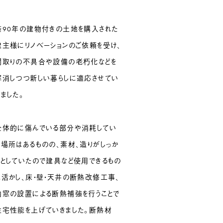
築90年の建物付きの土地を購入された
建主様にリノベーションのご依頼を受け、
間取りの不具合や設備の老朽化などを
解消しつつ新しい暮らしに適応させてい
きました。
全体的に傷んでいる部分や消耗してい
る場所はあるものの、素材、造りがしっか
りとしていたので建具など使用できるもの
は活かし、床・壁・天井の断熱改修工事、
内窓の設置による断熱補強を行うことで
住宅性能を上げていきました。断熱材