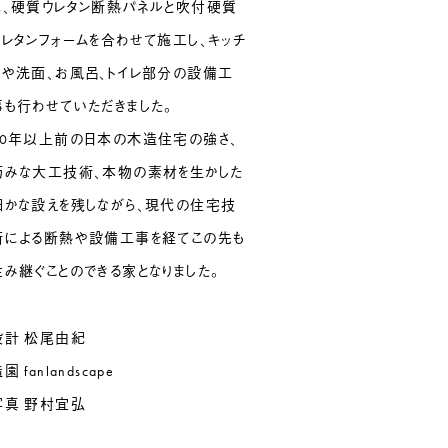
は、硬質ウレタン断熱パネルと吹付硬質
ウレタンフォームを合わせて施工し、キッチ
ンや洗面、お風呂、トイレ部分の設備工
事も行わせていただきました。
90年以上前の日本の木造住宅の強さ、
巧みな大工技術、本物の素材を生かした
細かな設えを残しながら、現代の住宅技
術による断熱や設備工事を経てこの先も
住み継ぐことのできる家となりました。
設計 松尾由紀
園 fanlandscape
写真 野村宜弘