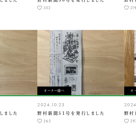
しました
野村新聞56号を発行しました
野村
352
21
オーナー様へ
オ
2024.10.23
2024
しました
野村新聞51号を発行しました
野村
262
29