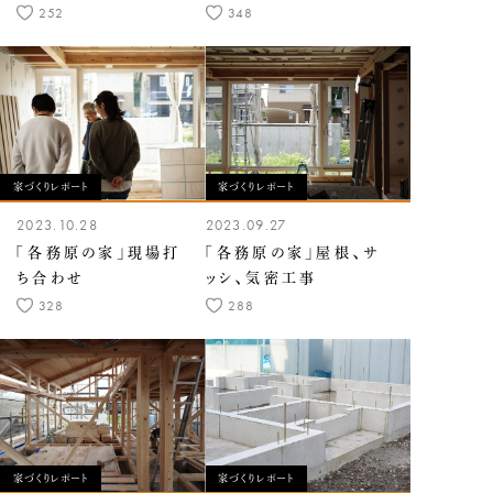
252
348
家づくりレポート
家づくりレポート
2023.10.28
2023.09.27
「各務原の家」現場打
「各務原の家」屋根、サ
ち合わせ
ッシ、気密工事
328
288
家づくりレポート
家づくりレポート