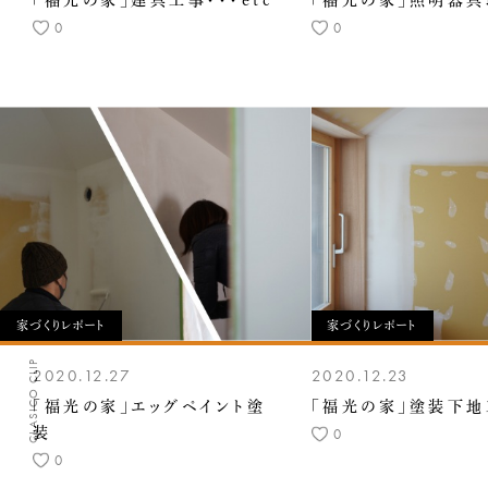
「福光の家」建具工事・・・etc
「福光の家」照明器具
0
0
家づくりレポート
家づくりレポート
CLASICO CLIP
2020.12.27
2020.12.23
「福光の家」エッグペイント塗
「福光の家」塗装下
装
0
0