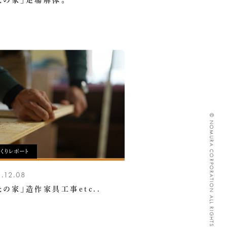
光の家」足場解体。
© NOMURA CORPORATION ALL RIGHTS RESERVED.
くりレポート
.12.08
光の家」造作家具工事etc..