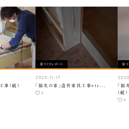
家づくりレポート
家づ
2020.11.17
2020
工事(続)
「福光の家」造作家具工事etc...
「福
0
(続
0