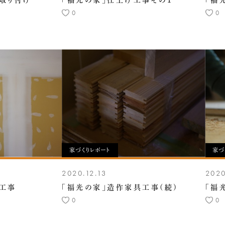
取り付け
「福光の家」仕上げ工事その１
「福
0
0
家づくりレポート
家づ
2020.12.13
2020
地工事
「福光の家」造作家具工事(続)
「福
0
0