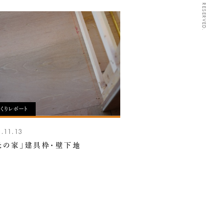
くりレポート
.11.13
光の家」建具枠・壁下地
)