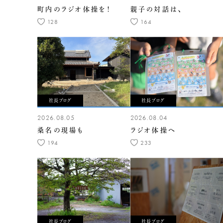
町内のラジオ体操を！
親子の対話は、
128
164
社長ブログ
社長ブログ
2026.08.05
2026.08.04
桑名の現場も
ラジオ体操へ
194
233
社長ブログ
社長ブログ