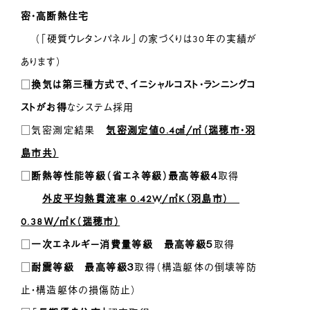
密・高断熱住宅
（「硬質ウレタンパネル」の家づくりは30年の実績が
あります）
□
換気は第三種方式で、イニシャルコスト・ランニングコ
ストがお得
なシステム採用
□気密測定結果
気密測定
値0.4㎠/㎡（瑞穂市・羽
島市共）
□
断熱等性能等級（省エネ等級）最高等級４
取得
外皮平均熱貫流率 0.42W/㎡K（羽島市）
0.38Ｗ/㎡K（瑞穂市）
□
一次エネルギー消費量等級 最高等級５
取得
□
耐震等級 最高等級３
取得（構造躯体の倒壊等防
止・構造躯体の損傷防止）