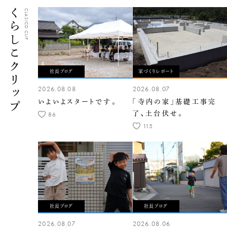
くらしこクリップ
CLASICO CLIP
社長ブログ
家づくりレポート
2026.08.08
2026.08.07
いよいよスタートです。
「寺内の家」基礎工事完
了、土台伏せ。
86
115
社長ブログ
社長ブログ
2026.08.07
2026.08.06