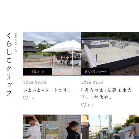
くらしこクリップ
CLASICO CLIP
社長ブログ
家づくりレポート
2026.08.08
2026.08.07
いよいよスタートです。
「寺内の家」基礎工事完
了、土台伏せ。
86
115