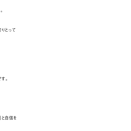
。
渡りとって
です。
」と自信を