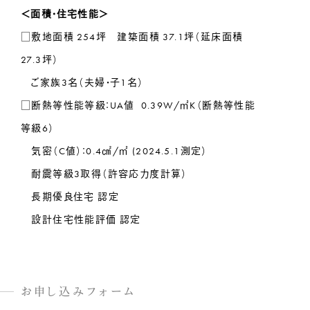
＜面積・住宅性能＞
□敷地面積 254坪 建築面積 37.1坪（延床面積
27.3坪）
ご家族3名（夫婦・子1名）
□断熱等性能等級：UA値 0.39W/㎡K（断熱等性能
等級6）
気密（C値）：0.4㎠/㎡ (2024.5.1測定）
耐震等級3取得（許容応力度計算）
長期優良住宅 認定
設計住宅性能評価 認定
お申し込みフォーム