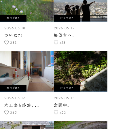
社長ブログ
社長ブログ
2026.05.18
2026.05.17
ついに？！
展望台へ。
383
413
社長ブログ
社長ブログ
2026.05.16
2026.05.15
木工事も終盤、、。
奮闘中。
365
423