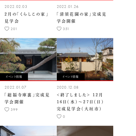
2022.02.03
2022.01.26
2月の「くらしこの家」
「清須花園の家」完成見
見学会
学会開催
201
351
イベント情報
イベント情報
2022.01.07
2020.12.08
「総福寺庫裏」完成見
＜終了しました＞ 12月
学会開催
16日（水）〜27日（日）
完成見学会（大垣市）
399
0