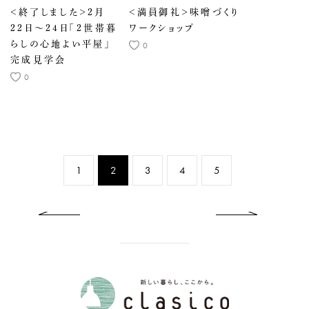
＜終了しました＞2月
＜満員御礼＞味噌づくり
22日～24日「2世帯暮
ワークショップ
らしの心地よい平屋」
0
完成見学会
0
1
2
3
4
5
previous
ne