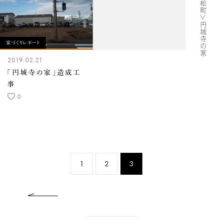
#＜完成・笠松町＞円城寺の家
家づくりレポート
2019.02.21
「円城寺の家」造成工
事
0
1
2
3
previous