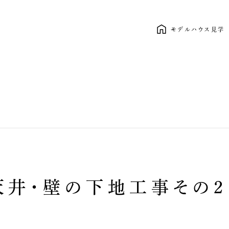
モデルハウス見学
新しい暮らし、ここから。 clasico
天井・壁の下地工事その２