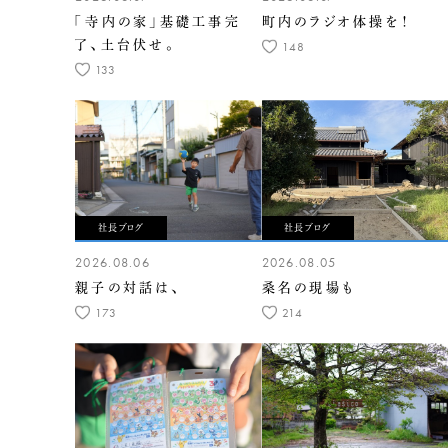
「寺内の家」基礎工事完
町内のラジオ体操を！
了、土台伏せ。
148
133
社長ブログ
社長ブログ
2026.08.06
2026.08.05
親子の対話は、
桑名の現場も
173
214