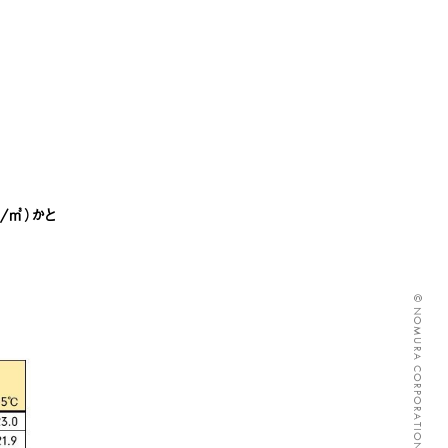
/㎥）かと
© NOMURA CORPORATION ALL RIGHTS RESERVED.