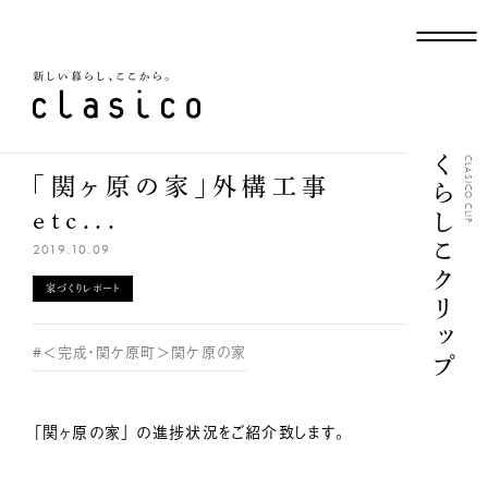
新しい暮らし、ここから
くらしこクリップ
CLASICO CLIP
「関ヶ原の家」外構工事
etc...
2019.10.09
家づくりレポート
#＜完成・関ケ原町＞関ケ原の家
「関ヶ原の家」 の進捗状況をご紹介致します。