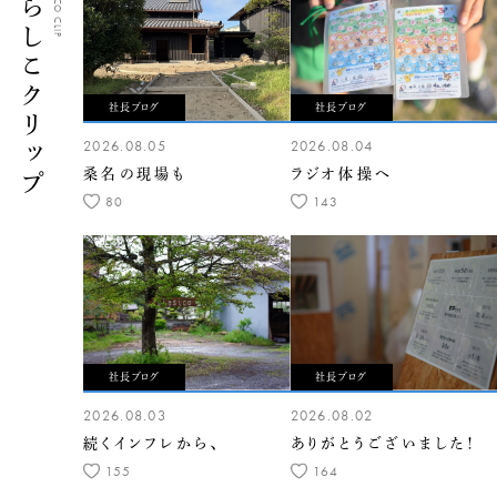
くらしこクリップ
CLASICO CLIP
社長ブログ
社長ブログ
2026.08.05
2026.08.04
桑名の現場も
ラジオ体操へ
80
143
社長ブログ
社長ブログ
2026.08.03
2026.08.02
続くインフレから、
ありがとうございました！
155
164