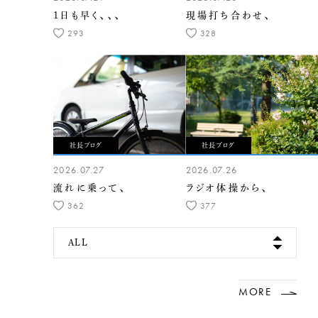
1日も早く、、、
現場打ち合わせ、
293
328
社長ブログ
社長ブログ
2026.07.27
2026.07.26
流れに乗って、
ラジオ体操から、
362
377
ALL
MORE