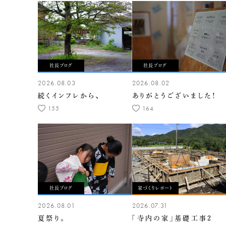
社長ブログ
社長ブログ
2026.08.03
2026.08.02
続くインフレから、
ありがとうございました！
155
164
社長ブログ
家づくりレポート
2026.08.01
2026.07.31
夏祭り。
「寺内の家」基礎工事2