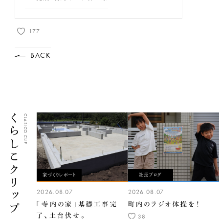
177
BACK
くらしこクリップ
CLASICO CLIP
家づくりレポート
社長ブログ
2026.08.07
2026.08.07
「寺内の家」基礎工事完
町内のラジオ体操を！
了、土台伏せ。
38