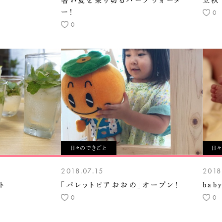
暑い夏を乗り切るハーブウォータ
立秋
ー！
0
0
日々のできごと
日
2018.07.15
2018
ト
「パレットピアおおの」オープン！
bab
0
0