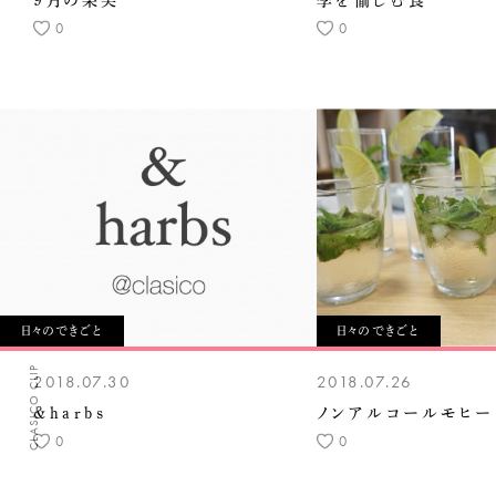
９月の果実
季を愉しむ食
0
0
日々のできごと
日々のできごと
CLASICO CLIP
2018.07.30
2018.07.26
&harbs
ノンアルコールモヒー
0
0