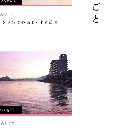
々のできごと
.09.11
しをさらに心地よくする道具
々のできごと
.08.07