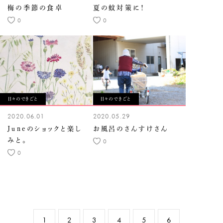
梅の季節の食卓
夏の蚊対策に！
0
0
日々のできごと
日々のできごと
2020.06.01
2020.05.29
Juneのショックと楽し
お風呂のさんすけさん
みと。
0
0
1
2
3
4
5
6