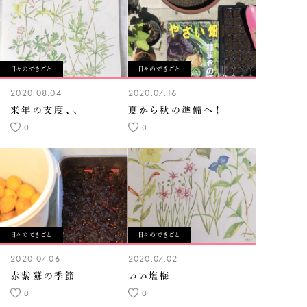
日々のできごと
日々のできごと
2020.08.04
2020.07.16
来年の支度、、
夏から秋の準備へ！
0
0
日々のできごと
日々のできごと
2020.07.06
2020.07.02
赤紫蘇の季節
いい塩梅
0
0