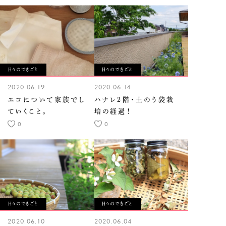
日々のできごと
日々のできごと
2020.06.19
2020.06.14
エコについて家族でし
ハナレ２階・土のう袋栽
ていくこと。
培の経過！
0
0
日々のできごと
日々のできごと
2020.06.10
2020.06.04