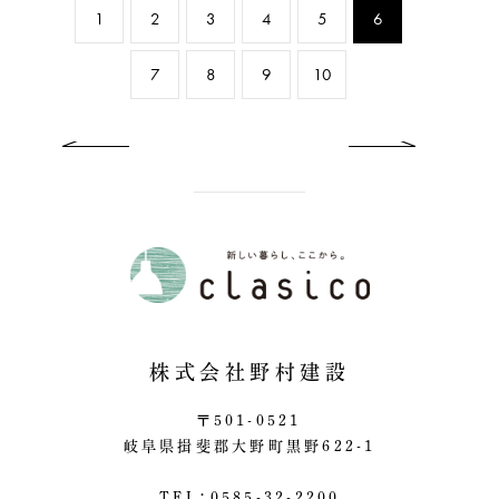
1
2
3
4
5
6
7
8
9
10
previous
ne
株式会社野村建設
〒501-0521
岐阜県揖斐郡大野町黒野622-1
TEL：0585-32-2200