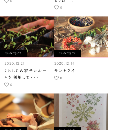
まりは…！
0
0
日々のできごと
日々のできごと
2020.12.21
2020.12.14
くらしこの家サンルー
サンキライ
ムを利用して・・・
0
0