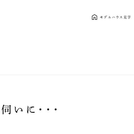
モデルハウス見学
新しい暮らし、ここから。 clasico
伺いに・・・