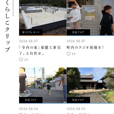
くらしこクリップ
CLASICO CLIP
家づくりレポート
社長ブログ
2026.08.07
2026.08.07
「寺内の家」基礎工事完
町内のラジオ体操を！
了、土台伏せ。
50
29
社長ブログ
社長ブログ
2026.08.06
2026.08.05