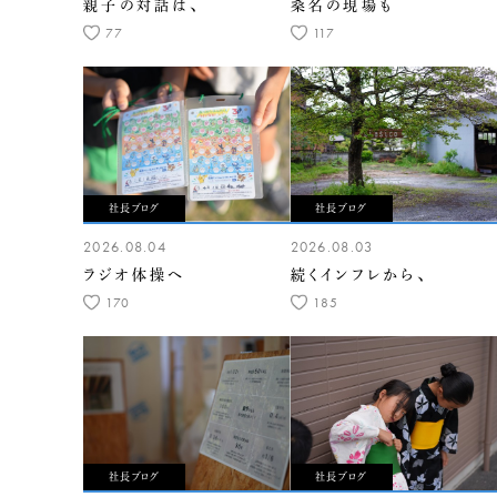
親子の対話は、
桑名の現場も
77
117
社長ブログ
社長ブログ
2026.08.04
2026.08.03
ラジオ体操へ
続くインフレから、
170
185
社長ブログ
社長ブログ