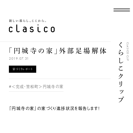
新しい暮らし、ここから
くらしこクリップ
CLASICO CLIP
「円城寺の家」外部足場解体
2019.07.31
家づくりレポート
#＜完成・笠松町＞円城寺の家
「円城寺の家」の家づくり進捗状況を報告します！