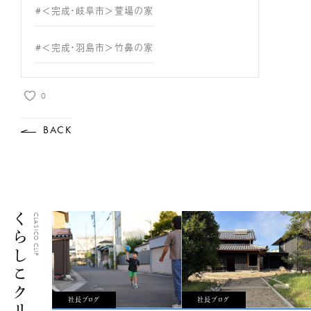
#＜完成・岐阜市＞萱場の家
#＜完成・羽島市＞竹鼻の家
0
BACK
くらしこクリップ
CLASICO CLIP
社長ブログ
社長ブログ