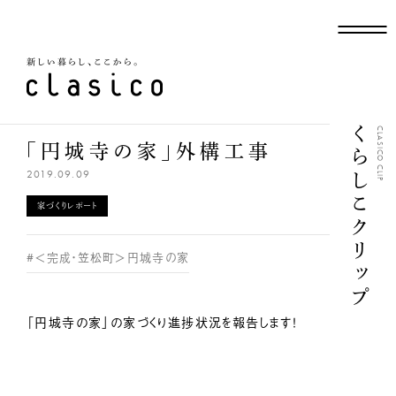
新しい暮らし、ここから
くらしこクリップ
CLASICO CLIP
「円城寺の家」外構工事
2019.09.09
家づくりレポート
#＜完成・笠松町＞円城寺の家
「円城寺の家」の家づくり進捗状況を報告します！