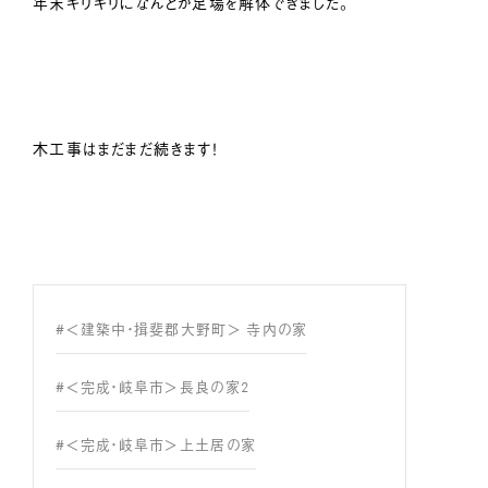
年末ギリギリになんとか足場を解体できました。
木工事はまだまだ続きます！
#＜建築中・揖斐郡大野町＞ 寺内の家
#＜完成・岐阜市＞長良の家2
#＜完成・岐阜市＞上土居の家