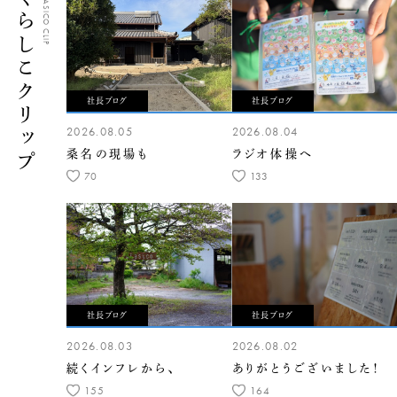
くらしこクリップ
CLASICO CLIP
社長ブログ
社長ブログ
2026.08.05
2026.08.04
桑名の現場も
ラジオ体操へ
70
133
社長ブログ
社長ブログ
2026.08.03
2026.08.02
続くインフレから、
ありがとうございました！
155
164