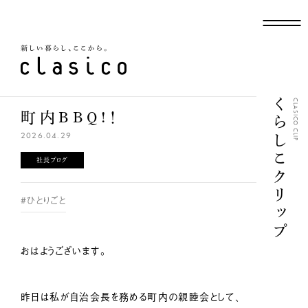
新しい暮らし、ここから
くらしこクリップ
CLASICO CLIP
町内BBQ!！
2026.04.29
社長ブログ
#ひとりごと
おはようございます。
昨日は私が自治会長を務める町内の親睦会として、