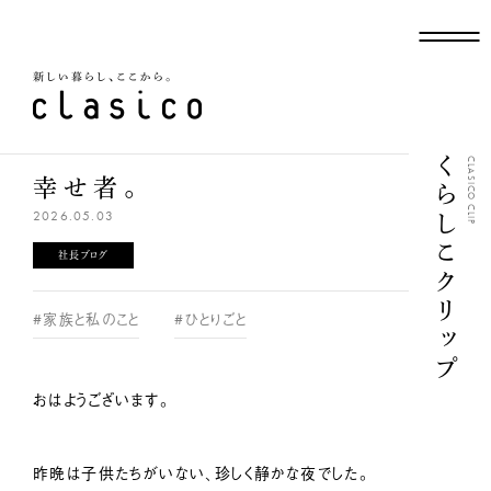
新しい暮らし、ここから
くらしこクリップ
CLASICO CLIP
幸せ者。
2026.05.03
社長ブログ
#家族と私のこと
#ひとりごと
おはようございます。
昨晩は子供たちがいない、珍しく静かな夜でした。