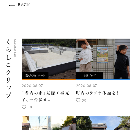
BACK
くらしこクリップ
CLASICO CLIP
家づくりレポート
社長ブログ
2026.08.07
2026.08.07
「寺内の家」基礎工事完
町内のラジオ体操を！
了、土台伏せ。
50
30