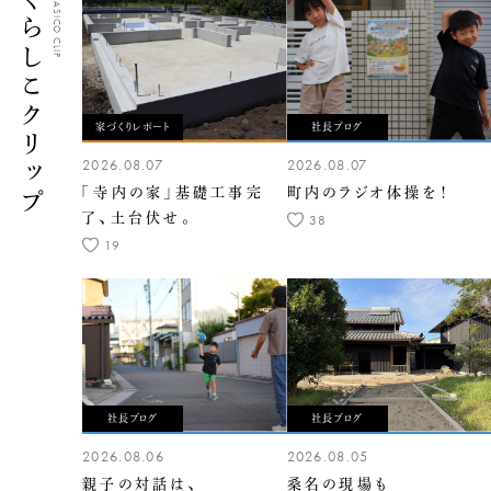
くらしこクリップ
CLASICO CLIP
家づくりレポート
社長ブログ
2026.08.07
2026.08.07
「寺内の家」基礎工事完
町内のラジオ体操を！
了、土台伏せ。
38
19
社長ブログ
社長ブログ
2026.08.06
2026.08.05
親子の対話は、
桑名の現場も