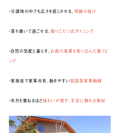
・分譲地の中でも広さを感じさせる、
視線の抜け
・落ち着いて過ごせる、
掘りごたつ式ダイニング
・自然の気配と暮らす、
お庭の風景を取り込んだ畳リビ
ング
・家族皆で家事共有、動きやすい
回遊型家事動線
・年月を重ねるほど
味わいが増す、手足に触れる素材