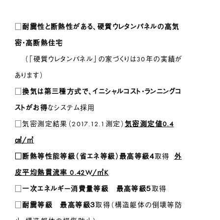
□
耐震性と断熱性がある、硬質ウレタンパネルの高気
密・高断熱住宅
（「硬質ウレタンパネル」の家づくりは30年の実績が
あります）
□
換気は第三種方式で、イニシャルコスト・ランニングコ
ストがお得
なシステム採用
□気密測定結果（2017.12.1測定）
気密測定
値0.4
㎠/㎡
□断熱等性能等級（省エネ等級）最高等級４
取得
外
皮平均熱貫流率 0.42W/㎡K
□
一次エネルギー消費量等級 最高等級５
取得
□
耐震等級 最高等級３
取得（構造躯体の倒壊等防