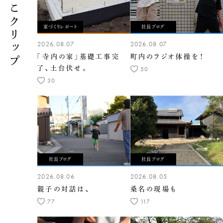
くらしこクリップ
家づくりレポート
社長ブログ
2026.08.07
2026.08.07
「寺内の家」基礎工事完
町内のラジオ体操を！
了、土台伏せ。
50
30
社長ブログ
社長ブログ
2026.08.06
2026.08.05
親子の対話は、
桑名の現場も
77
117