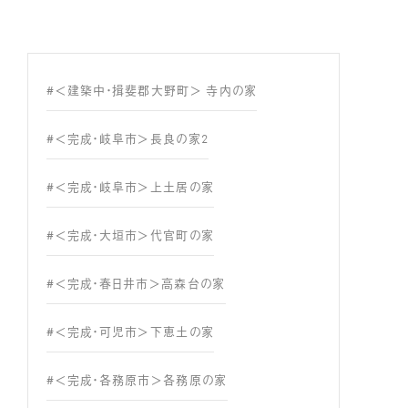
#＜建築中・揖斐郡大野町＞ 寺内の家
#＜完成・岐阜市＞長良の家2
#＜完成・岐阜市＞上土居の家
#＜完成・大垣市＞代官町の家
#＜完成・春日井市＞高森台の家
#＜完成・可児市＞下恵土の家
#＜完成・各務原市＞各務原の家