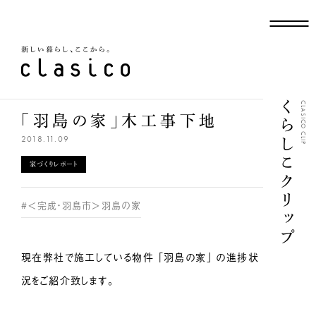
新しい暮らし、ここから
くらしこクリップ
CLASICO CLIP
「羽島の家」木工事下地
2018.11.09
家づくりレポート
#＜完成・羽島市＞羽島の家
現在弊社で施工している物件 「羽島の家」 の進捗状
況をご紹介致します。