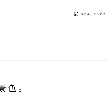
モデルハウス見学
新しい暮らし、ここから。 clasico
景色。