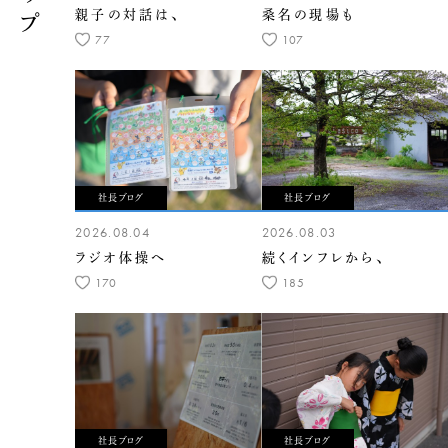
親子の対話は、
桑名の現場も
77
107
社長ブログ
社長ブログ
2026.08.04
2026.08.03
ラジオ体操へ
続くインフレから、
170
185
社長ブログ
社長ブログ