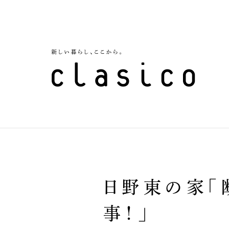
日野東の家「
事！」