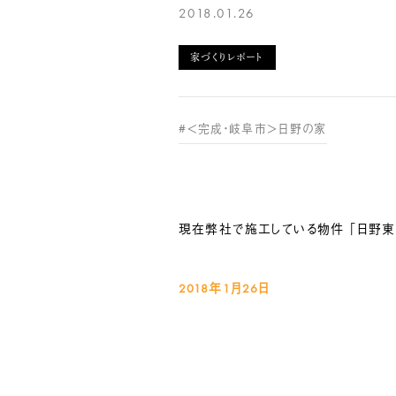
2018.01.26
家づくりレポート
#＜完成・岐阜市＞日野の家
現在弊社で施工している物件 「日野東
2018年1月26
日