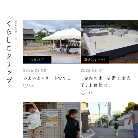
くらしこクリップ
CLASICO CLIP
社長ブログ
家づくりレポート
2026.08.08
2026.08.07
いよいよスタートです。
「寺内の家」基礎工事完
了、土台伏せ。
96
115