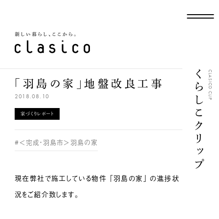
新しい暮らし、ここから
くらしこクリップ
CLASICO CLIP
「羽島の家」地盤改良工事
2018.08.10
家づくりレポート
#＜完成・羽島市＞羽島の家
現在弊社で施工している物件 「羽島の家」 の進捗状
況をご紹介致します。