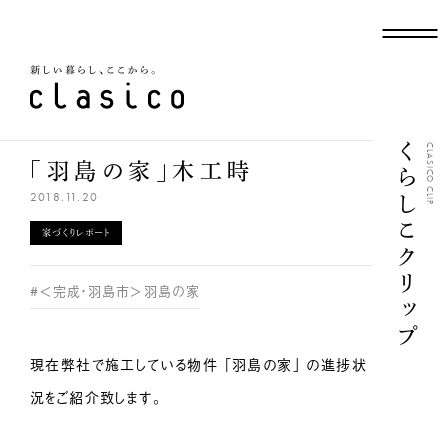
新しい暮らし、ここから
くらしこクリップ
CLASICO CLIP
「羽島の家」木工時
2018.11.20
家づくりレポート
#＜完成・羽島市＞羽島の家
現在弊社で施工している物件 「羽島の家」 の進捗状
況をご紹介致します。