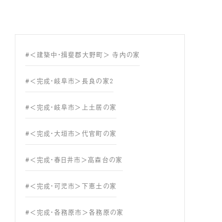
#＜建築中・揖斐郡大野町＞ 寺内の家
#＜完成・岐阜市＞長良の家2
#＜完成・岐阜市＞上土居の家
#＜完成・大垣市＞代官町の家
#＜完成・春日井市＞高森台の家
#＜完成・可児市＞下恵土の家
#＜完成・各務原市＞各務原の家