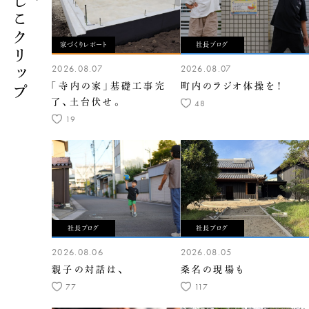
くらしこクリップ
家づくりレポート
社長ブログ
2026.08.07
2026.08.07
「寺内の家」基礎工事完
町内のラジオ体操を！
了、土台伏せ。
48
19
社長ブログ
社長ブログ
2026.08.06
2026.08.05
親子の対話は、
桑名の現場も
77
117