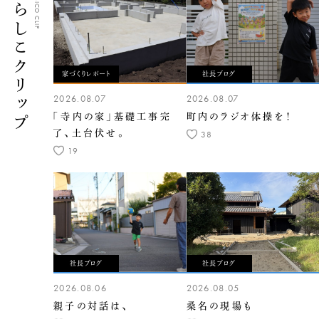
くらしこクリップ
CLASICO CLIP
家づくりレポート
社長ブログ
2026.08.07
2026.08.07
「寺内の家」基礎工事完
町内のラジオ体操を！
了、土台伏せ。
38
19
社長ブログ
社長ブログ
2026.08.06
2026.08.05
親子の対話は、
桑名の現場も