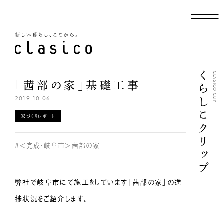
新しい暮らし、ここから
くらしこクリップ
CLASICO CLIP
「茜部の家」基礎工事
2019.10.06
家づくりレポート
#＜完成・岐阜市＞茜部の家
弊社で岐阜市にて施工をしています「茜部の家」の進
捗状況をご紹介します。