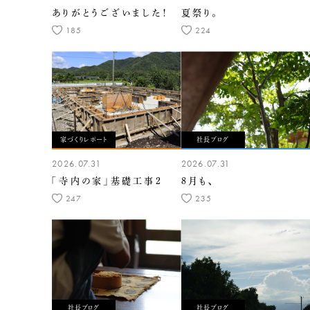
ありがとうございました！
夏祭り。
185
224
家づくりレポート
社長ブログ
2026.07.31
2026.07.31
「寺内の家」基礎工事2
8月も、
247
235
社長ブログ
社長ブログ