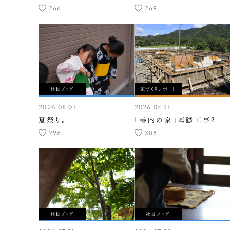
266
269
社長ブログ
家づくりレポート
2026.08.01
2026.07.31
夏祭り。
「寺内の家」基礎工事2
296
308
社長ブログ
社長ブログ