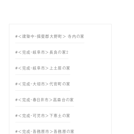
#＜建築中・揖斐郡大野町＞ 寺内の家
#＜完成・岐阜市＞長良の家2
#＜完成・岐阜市＞上土居の家
#＜完成・大垣市＞代官町の家
#＜完成・春日井市＞高森台の家
#＜完成・可児市＞下恵土の家
#＜完成・各務原市＞各務原の家