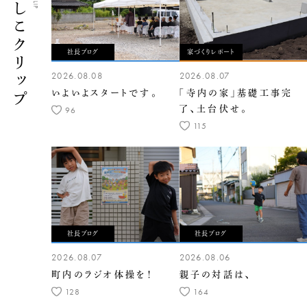
くらしこクリップ
社長ブログ
家づくりレポート
2026.08.08
2026.08.07
いよいよスタートです。
「寺内の家」基礎工事完
了、土台伏せ。
96
115
社長ブログ
社長ブログ
2026.08.07
2026.08.06
町内のラジオ体操を！
親子の対話は、
128
164