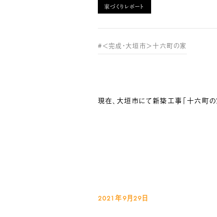
家づくりレポート
#＜完成・大垣市＞十六町の家
現在、大垣市にて新築工事「十六町の家
2021年9月29
日