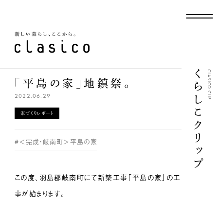
新しい暮らし、ここから
くらしこクリップ
CLASICO CLIP
「平島の家」地鎮祭。
2022.06.29
家づくりレポート
#＜完成・岐南町＞平島の家
この度、羽島郡岐南町にて新築工事「平島の家」の工
事が始まります。