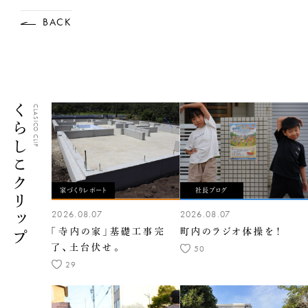
BACK
くらしこクリップ
CLASICO CLIP
家づくりレポート
社長ブログ
2026.08.07
2026.08.07
「寺内の家」基礎工事完
町内のラジオ体操を！
了、土台伏せ。
50
29