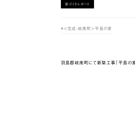
家づくりレポート
#＜完成・岐南町＞平島の家
羽島郡岐南町にて新築工事「平島の家