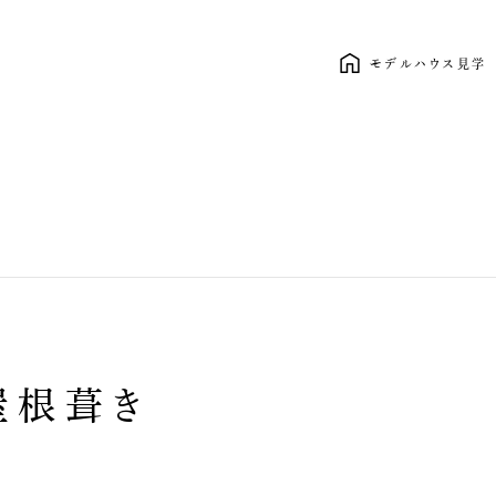
モデルハウス見学
新しい暮らし、ここから。 clasico
屋根葺き