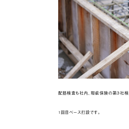
配筋検査も社内、瑕疵保険の第３社検
1回目ベース打設です。