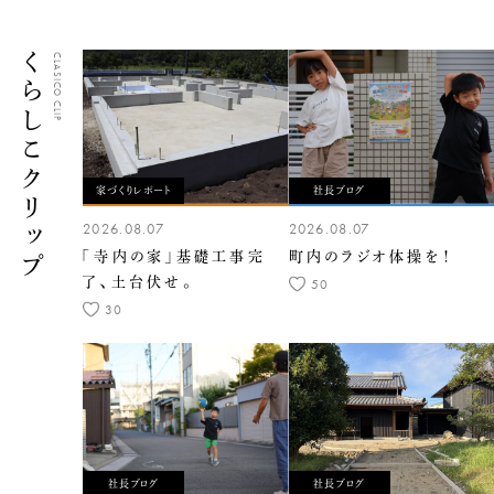
くらしこクリップ
CLASICO CLIP
家づくりレポート
社長ブログ
2026.08.07
2026.08.07
「寺内の家」基礎工事完
町内のラジオ体操を！
了、土台伏せ。
50
30
社長ブログ
社長ブログ