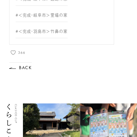
#＜完成・岐阜市＞萱場の家
#＜完成・羽島市＞竹鼻の家
366
BACK
くらしこクリップ
CLASICO CLIP