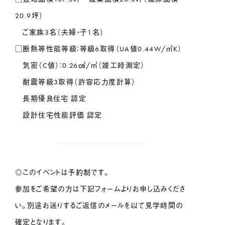
20.9坪）
ご家族3名（夫婦・子1名）
□断熱等性能等級：等級6取得（UA値0.44W/㎡K）
気密（C値）：0.26㎠/㎥（竣工時測定）
耐震等級3取得（許容応力度計算）
長期優良住宅 認定
設計住宅性能評価 認定
◎このイベントは予約制です。
参加をご希望の方は下記フォームよりお申し込みくださ
い。別途お送りするご返信のメールを以て見学時間の
確定となります。