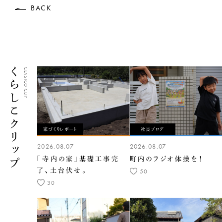
BACK
くらしこクリップ
CLASICO CLIP
家づくりレポート
社長ブログ
2026.08.07
2026.08.07
「寺内の家」基礎工事完
町内のラジオ体操を！
了、土台伏せ。
50
30