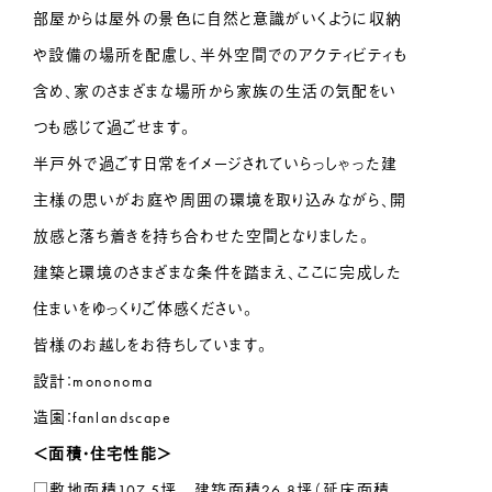
部屋からは屋外の景色に自然と意識がいくように収納
や設備の場所を配慮し、半外空間でのアクティビティも
含め、家のさまざまな場所から家族の生活の気配をい
つも感じて過ごせます。
半戸外で過ごす日常をイメージされていらっしゃった建
主様の思いがお庭や周囲の環境を取り込みながら、開
放感と落ち着きを持ち合わせた空間となりました。
建築と環境のさまざまな条件を踏まえ、ここに完成した
住まいをゆっくりご体感ください。
皆様のお越しをお待ちしています。
設計：mononoma
造園：fanlandscape
＜面積・住宅性能＞
□敷地面積107.5坪 建築面積26.8坪（延床面積