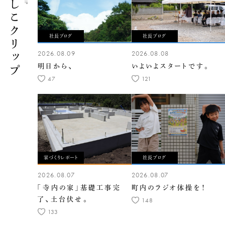
くらしこクリップ
社長ブログ
社長ブログ
2026.08.09
2026.08.08
明日から、
いよいよスタートです。
47
121
家づくりレポート
社長ブログ
2026.08.07
2026.08.07
「寺内の家」基礎工事完
町内のラジオ体操を！
了、土台伏せ。
148
133