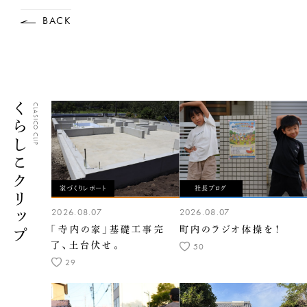
BACK
くらしこクリップ
CLASICO CLIP
家づくりレポート
社長ブログ
2026.08.07
2026.08.07
「寺内の家」基礎工事完
町内のラジオ体操を！
了、土台伏せ。
50
29