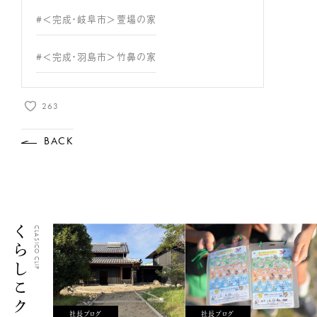
#＜完成・岐阜市＞萱場の家
#＜完成・羽島市＞竹鼻の家
263
BACK
くらしこクリップ
CLASICO CLIP
社長ブログ
社長ブログ